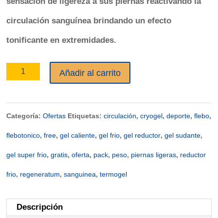
sensación de ligereza a sus piernas reactivando la
circulación sanguínea brindando un efecto
tonificante en extremidades.
PACK
Añadir al carrito
GELES
REDUCTORES
Categoría:
Ofertas
Etiquetas:
circulación
,
cryogel
,
deporte
,
flebo
,
4
flebotonico
,
free
,
gel caliente
,
gel frio
,
gel reductor
,
gel sudante
,
+
gel super frio
,
gratis
,
oferta
,
pack
,
peso
,
piernas ligeras
,
reductor
1
frio
,
regeneratum
,
sanguinea
,
termogel
GRATIS
Descripción
!