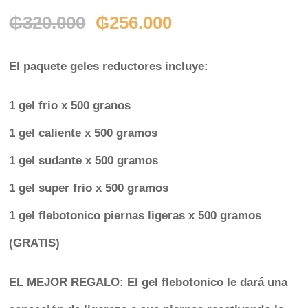
El
El
₲
320.000
₲
256.000
precio
precio
El paquete geles reductores incluye:
original
actual
era:
es:
1 gel frio x 500 granos
₲320.000.
₲256.000.
1 gel caliente x 500 gramos
1 gel sudante x 500 gramos
1 gel super frio x 500 gramos
1 gel flebotonico piernas ligeras x 500 gramos
(
GRATIS
)
EL MEJOR REGALO: El gel flebotonico le dará una