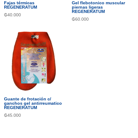
Fajas térmicas
Gel flebotonico muscular
REGENERATUM
piernas ligeras
REGENERATUM
₲
40.000
₲
60.000
Guante de frotación c/
ganchos gel antirreumatico
REGENERATUM
₲
45.000