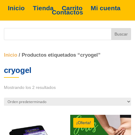
Inicio
Tienda
Carrito
Mi cuenta
Contactos
Inicio
/ Productos etiquetados “cryogel”
cryogel
Mostrando los 2 resultados
¡Oferta!