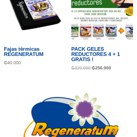
Fajas térmicas
PACK GELES
REGENERATUM
REDUCTORES 4 + 1
GRATIS !
₲
40.000
El
El
₲
320.000
₲
256.000
precio
precio
original
actual
era:
es:
₲320.000.
₲256.000.