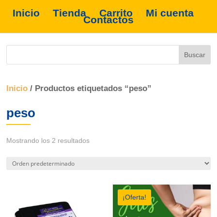
Inicio
Tienda
Carrito
Mi cuenta
Contactos
Inicio
/ Productos etiquetados “peso”
peso
Mostrando los 2 resultados
¡Oferta!