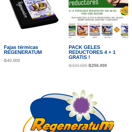
Fajas térmicas
PACK GELES
REGENERATUM
REDUCTORES 4 + 1
GRATIS !
₲
40.000
El
El
₲
320.000
₲
256.000
precio
precio
original
actual
era:
es:
₲320.000.
₲256.000.