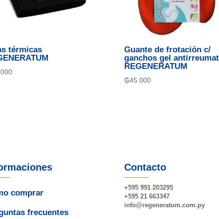
as térmicas
Guante de frotación c/
GENERATUM
ganchos gel antirreumat
REGENERATUM
.000
₲
45.000
formaciones
Contacto
+595 991 203295
o comprar
+595 21 663347
info@
regeneratum
.com.py
guntas frecuentes