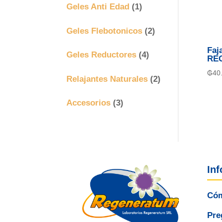
Geles Anti Edad
(1)
Geles Flebotonicos
(2)
Faj
Geles Reductores
(4)
RE
₲
40
Relajantes Naturales
(2)
Accesorios
(3)
In
Cóm
Pre