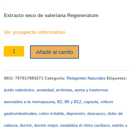
Extracto seco de valeriana Regeneratum
Ver prospecto informativo
Valeriana
Añadir al carrito
x
60
SKU:
757817883271
Categoría:
Relajantes Naturales
Etiquetas:
Capsulas
ácido valerénico
,
ansiedad
,
arritmias
,
asma y trastornos
REGENERATUM
asociados a la menopausia
,
B2
,
B6 y B12
,
capsula
,
cólicos
cantidad
gastrointestinales
,
colon irritable
,
depresión
,
descanzo
,
dolor de
cabeza
,
dormir
,
dormir mejor
,
estabiliza el ritmo cardiaco
,
estrés o