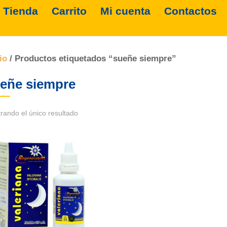
Tienda
Carrito
Mi cuenta
Contactos
io
/ Productos etiquetados “sueñe siempre”
eñe siempre
rando el único resultado