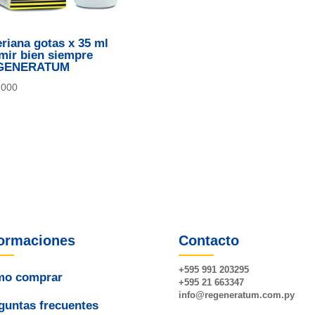
eriana gotas x 35 ml
mir bien siempre
GENERATUM
.000
formaciones
Contacto
+595 991 203295
o comprar
+595 21 663347
info@
regeneratum
.com.py
guntas frecuentes