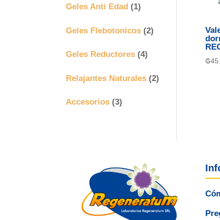
Geles Anti Edad
(1)
Geles Flebotonicos
(2)
Val
dor
RE
Geles Reductores
(4)
₲
45
Relajantes Naturales
(2)
Accesorios
(3)
In
Cóm
Pre