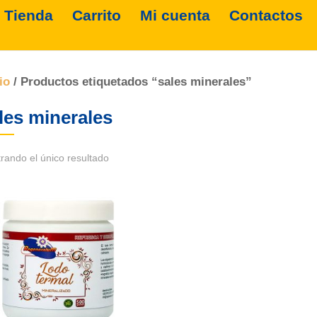
Tienda
Carrito
Mi cuenta
Contactos
io
/ Productos etiquetados “sales minerales”
les minerales
rando el único resultado