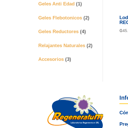
Geles Anti Edad
(1)
Geles Flebotonicos
(2)
Lod
RE
₲
45
Geles Reductores
(4)
Relajantes Naturales
(2)
Accesorios
(3)
In
Cóm
Pre