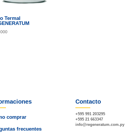
o Termal
GENERATUM
.000
formaciones
Contacto
+595 991 203295
o comprar
+595 21 663347
info@
regeneratum
.com.py
guntas frecuentes