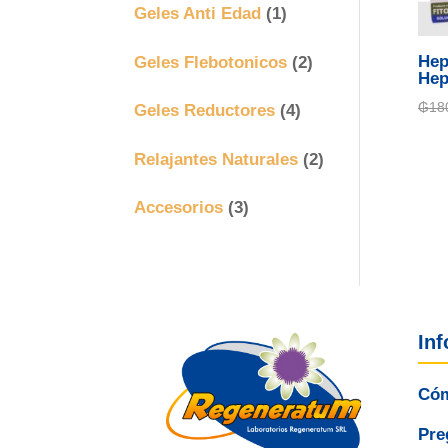
Geles Anti Edad
(1)
Geles Flebotonicos
(2)
Hep
Hep
₲
18
Geles Reductores
(4)
Relajantes Naturales
(2)
Accesorios
(3)
In
Cóm
Pre