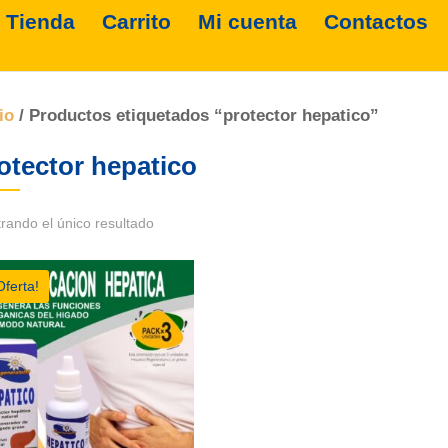
Tienda
Carrito
Mi cuenta
Contactos
io
/ Productos etiquetados “protector hepatico”
otector hepatico
rando el único resultado
Oferta!