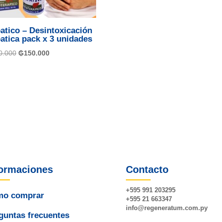
atico – Desintoxicación
atica pack x 3 unidades
El
El
0.000
₲
150.000
precio
precio
original
actual
era:
es:
₲180.000.
₲150.000.
formaciones
Contacto
+595 991 203295
o comprar
+595 21 663347
info@
regeneratum
.com.py
guntas frecuentes