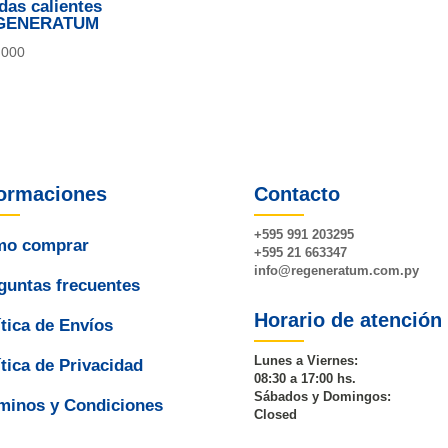
das calientes
GENERATUM
.000
formaciones
Contacto
+595 991 203295
o comprar
+595 21 663347
info@
regeneratum
.com.py
guntas frecuentes
Horario de atención
ítica de Envíos
Lunes a Viernes:
ítica de Privacidad
08:30 a 17:00 hs.
Sábados y Domingos:
minos y Condiciones
Closed