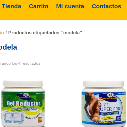
Tienda
Carrito
Mi cuenta
Contactos
io
/ Productos etiquetados “modela”
dela
rando los 4 resultados