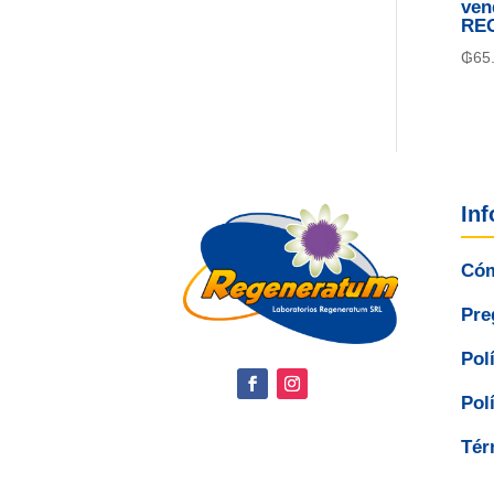
ven
RE
₲
65
In
Cóm
Pre
Pol
Pol
Tér