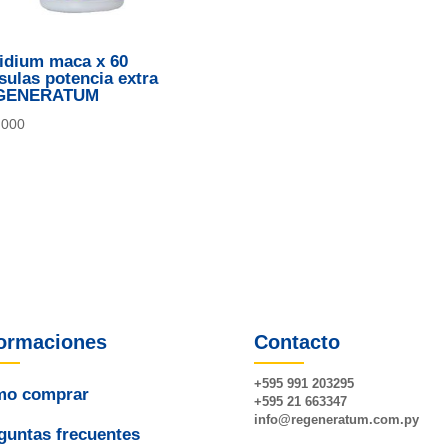
idium maca x 60
sulas potencia extra
GENERATUM
.000
formaciones
Contacto
+595 991 203295
o comprar
+595 21 663347
info@
regeneratum
.com.py
guntas frecuentes