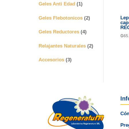
Geles Anti Edad
(1)
Geles Flebotonicos
(2)
Lep
cap
RE
Geles Reductores
(4)
₲
65
Relajantes Naturales
(2)
Accesorios
(3)
In
Cóm
Pre