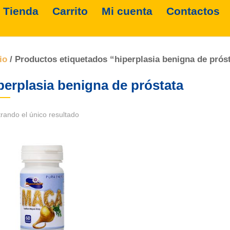
Tienda
Carrito
Mi cuenta
Contactos
io
/ Productos etiquetados “hiperplasia benigna de prós
perplasia benigna de próstata
rando el único resultado