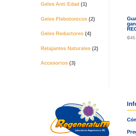
Geles Anti Edad
(1)
Geles Flebotonicos
(2)
Gua
gan
RE
Geles Reductores
(4)
₲
45
Relajantes Naturales
(2)
Accesorios
(3)
In
Cóm
Pre