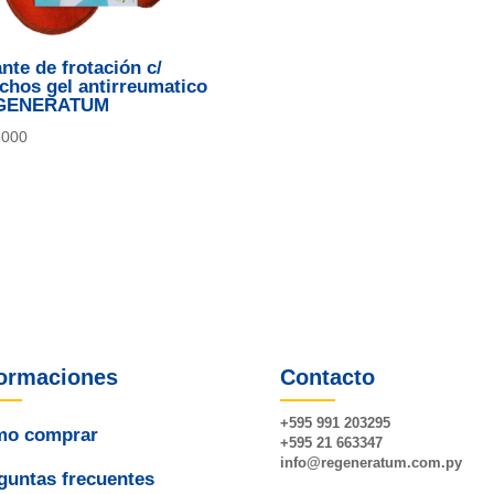
nte de frotación c/
chos gel antirreumatico
GENERATUM
.000
formaciones
Contacto
+595 991 203295
o comprar
+595 21 663347
info@
regeneratum
.com.py
guntas frecuentes