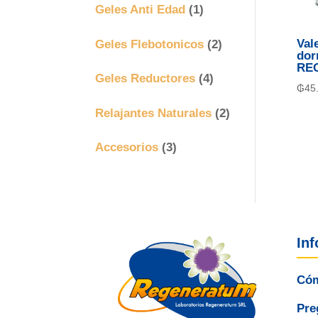
Geles Anti Edad
(1)
Geles Flebotonicos
(2)
Val
dor
RE
Geles Reductores
(4)
₲
45
Relajantes Naturales
(2)
Accesorios
(3)
In
Cóm
Pre