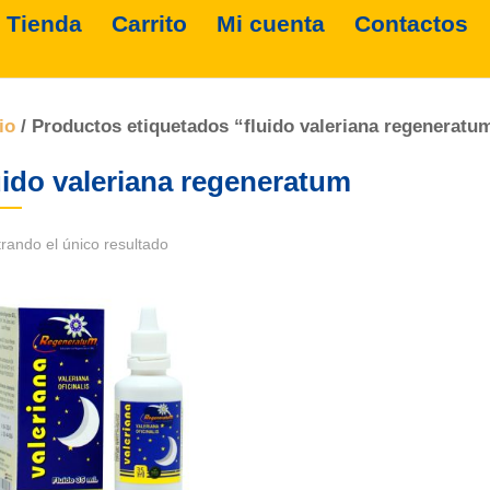
Tienda
Carrito
Mi cuenta
Contactos
io
/ Productos etiquetados “fluido valeriana regeneratu
uido valeriana regeneratum
rando el único resultado