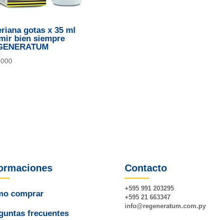
eriana gotas x 35 ml
mir bien siempre
GENERATUM
.000
formaciones
Contacto
+595 991 203295
o comprar
+595 21 663347
info@
regeneratum
.com.py
guntas frecuentes