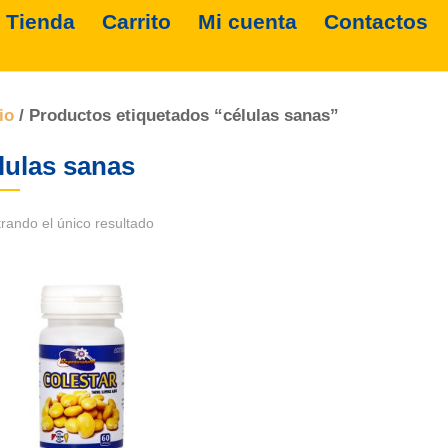
Tienda
Carrito
Mi cuenta
Contactos
io
/ Productos etiquetados “células sanas”
lulas sanas
rando el único resultado