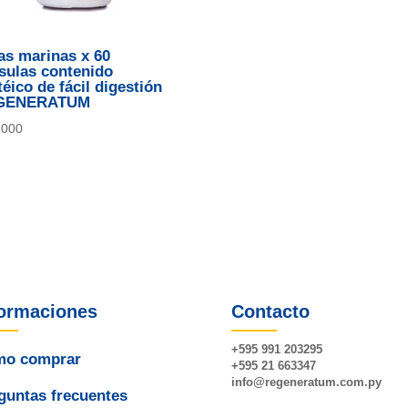
as marinas x 60
sulas contenido
téico de fácil digestión
GENERATUM
.000
formaciones
Contacto
+595 991 203295
o comprar
+595 21 663347
info@
regeneratum
.com.py
guntas frecuentes