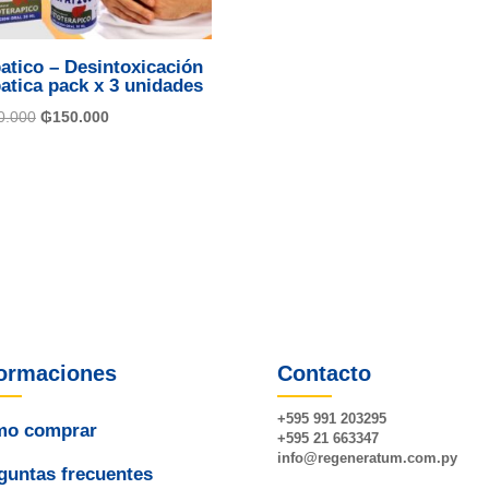
atico – Desintoxicación
atica pack x 3 unidades
El
El
0.000
₲
150.000
precio
precio
original
actual
era:
es:
₲180.000.
₲150.000.
formaciones
Contacto
+595 991 203295
o comprar
+595 21 663347
info@
regeneratum
.com.py
guntas frecuentes