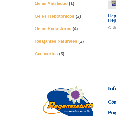
Geles Anti Edad
(1)
Geles Flebotonicos
(2)
Hep
Hep
₲
18
Geles Reductores
(4)
Relajantes Naturales
(2)
Accesorios
(3)
In
Cóm
Pre