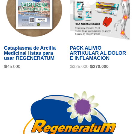
Cataplasma de Arcilla
PACK ALIVIO
Medicinal listas para
ARTIKULAR AL DOLOR
usar REGENERATUM
E INFLAMACION
El
El
₲
45.000
₲
325.000
₲
270.000
precio
precio
original
actual
era:
es:
₲325.000.
₲270.000.