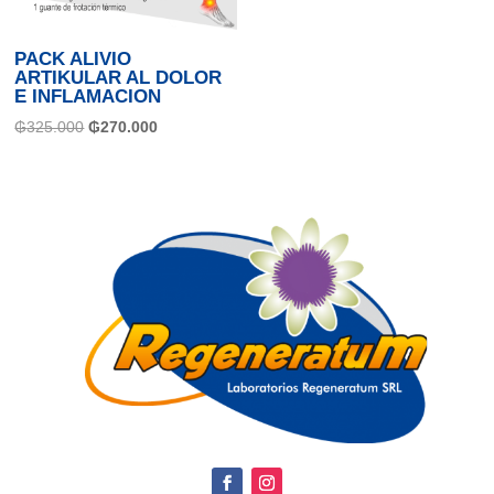
PACK ALIVIO
ARTIKULAR AL DOLOR
E INFLAMACION
El
El
₲
325.000
₲
270.000
precio
precio
original
actual
era:
es:
₲325.000.
₲270.000.