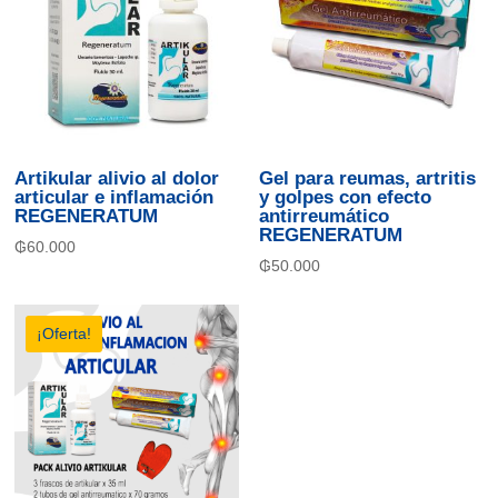
Artikular alivio al dolor
Gel para reumas, artritis
articular e inflamación
y golpes con efecto
REGENERATUM
antirreumático
REGENERATUM
₲
60.000
₲
50.000
¡Oferta!