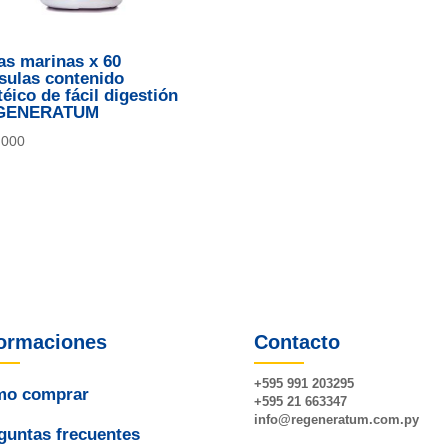
as marinas x 60
sulas contenido
téico de fácil digestión
GENERATUM
.000
formaciones
Contacto
+595 991 203295
o comprar
+595 21 663347
info@
regeneratum
.com.py
guntas frecuentes