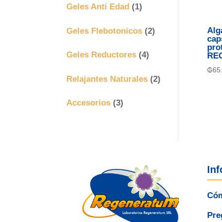
Geles Anti Edad
(1)
Geles Flebotonicos
(2)
Alg
cap
pro
Geles Reductores
(4)
RE
₲
65
Relajantes Naturales
(2)
Accesorios
(3)
In
Cóm
Pre